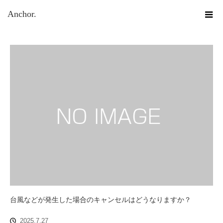
ホーム
Anchor.
台風などが発生した場合のキャンセルはどうなりますか？
2025.7.27