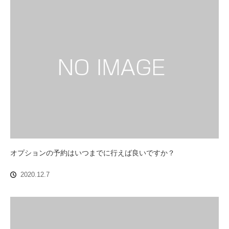
オプションの予約はいつまでに行えば良いですか？
2020.12.7